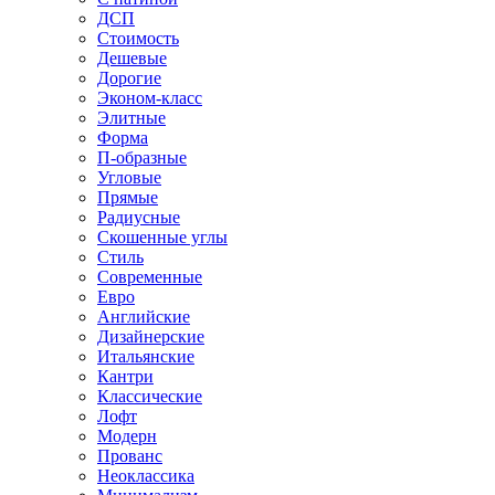
ДСП
Стоимость
Дешевые
Дорогие
Эконом-класс
Элитные
Форма
П-образные
Угловые
Прямые
Радиусные
Скошенные углы
Стиль
Современные
Евро
Английские
Дизайнерские
Итальянские
Кантри
Классические
Лофт
Модерн
Прованс
Неоклассика