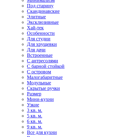
Минимализм
Под старину
Скандинавские
Элитные
Эксклюзивные
Хай-тек
Особенности
Для студии
Для хрущевки
Для дачи
Встроенные
С антресолями
С барной стойкой
С островом
Малогабаритные
Модульные
Скрытые ручки
Размер
Мини-кухни
Узкие
3 кв. м.
5 кв. м.
6 кв. м.
9 кв. м.
Все для кухни