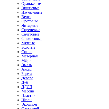
Оранжевые
Вишневые
Изумрудные
Венге
Ореховые
Янтарные
Сиреневые
Салатовые
Фиолетовые
Мятные
Золотые
Синие
Материал
МДФ
Эмаль
Акрил
Береза
Дерево
Дуб
ЛДСП
Массив
Пластик
Шпон
Экошпон
С патиной