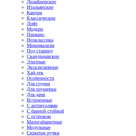
Дизайнерские
Итальянские
Кантри
Классические
Лофт
Модерн
Прованс
Неоклассика
Минимализм
Под старину
Скандинавские
Элитные
Эксклюзивные
Хай-тек
Особенности
Для студии
Для хрущевки
Для дачи
Встроенные
С антресолями
С барной стойкой
С островом
Малогабаритные
Модульные
Скрытые ручки