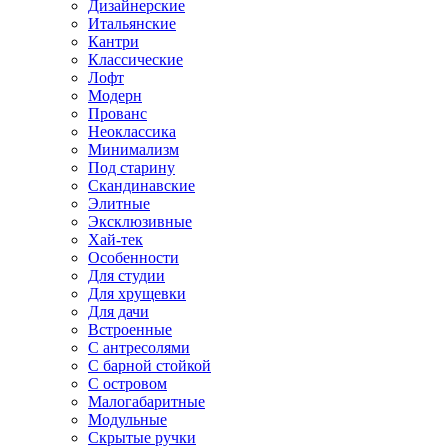
Дизайнерские
Итальянские
Кантри
Классические
Лофт
Модерн
Прованс
Неоклассика
Минимализм
Под старину
Скандинавские
Элитные
Эксклюзивные
Хай-тек
Особенности
Для студии
Для хрущевки
Для дачи
Встроенные
С антресолями
С барной стойкой
С островом
Малогабаритные
Модульные
Скрытые ручки