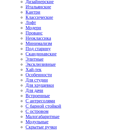
Дизайнерские
Итальянские
Кантри
Классические
Лофт
Модерн
Прованс
Неоклассика
Минимализм
Под старину
Скандинавские
Элитные
Эксклюзивные
Хай-тек
Особенности
Для студии
Для хрущевки
Для дачи
Встроенные
С антресолями
С барной стойкой
С островом
Малогабаритные
Модульные
Скрытые ручки