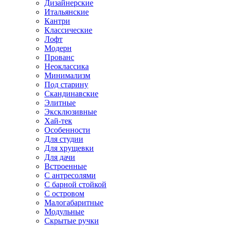
Дизайнерские
Итальянские
Кантри
Классические
Лофт
Модерн
Прованс
Неоклассика
Минимализм
Под старину
Скандинавские
Элитные
Эксклюзивные
Хай-тек
Особенности
Для студии
Для хрущевки
Для дачи
Встроенные
С антресолями
С барной стойкой
С островом
Малогабаритные
Модульные
Скрытые ручки