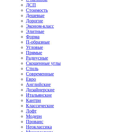
ДСП
Стоимость
Дешевые
Дорогие
Эконом-класс
Элитные
Форма
П-образные
Угловые
Прямые
Радиусные
Скошенные углы
Стиль
Современные
Евро
Английские
Дизайнерские
Итальянские
Кантри
Классические
Лофт
Модерн
Прованс
Неоклассика