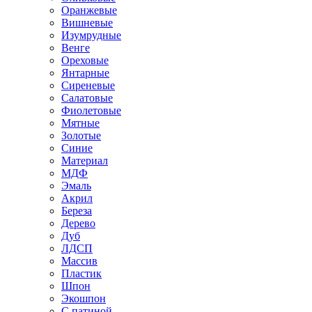
Оранжевые
Вишневые
Изумрудные
Венге
Ореховые
Янтарные
Сиреневые
Салатовые
Фиолетовые
Мятные
Золотые
Синие
Материал
МДФ
Эмаль
Акрил
Береза
Дерево
Дуб
ЛДСП
Массив
Пластик
Шпон
Экошпон
С патиной