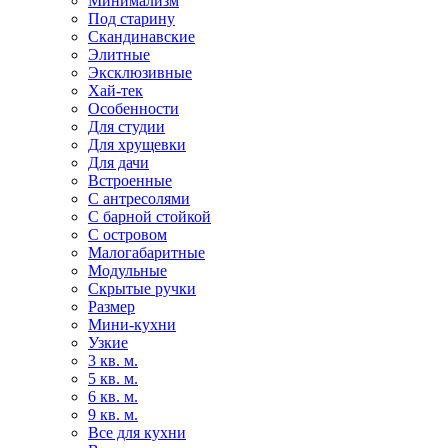
Минимализм
Под старину
Скандинавские
Элитные
Эксклюзивные
Хай-тек
Особенности
Для студии
Для хрущевки
Для дачи
Встроенные
С антресолями
С барной стойкой
С островом
Малогабаритные
Модульные
Скрытые ручки
Размер
Мини-кухни
Узкие
3 кв. м.
5 кв. м.
6 кв. м.
9 кв. м.
Все для кухни