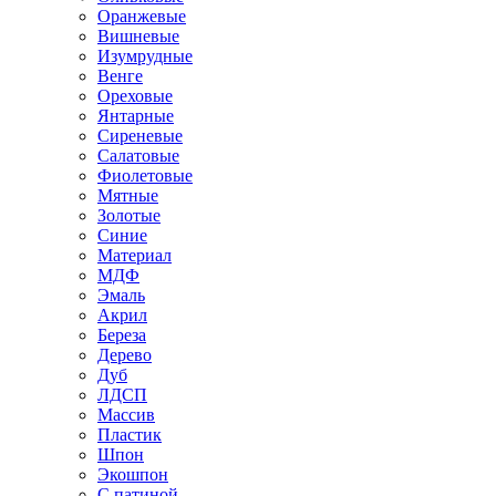
Оранжевые
Вишневые
Изумрудные
Венге
Ореховые
Янтарные
Сиреневые
Салатовые
Фиолетовые
Мятные
Золотые
Синие
Материал
МДФ
Эмаль
Акрил
Береза
Дерево
Дуб
ЛДСП
Массив
Пластик
Шпон
Экошпон
С патиной