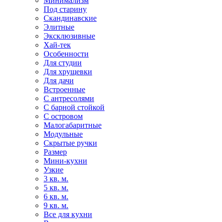
Минимализм
Под старину
Скандинавские
Элитные
Эксклюзивные
Хай-тек
Особенности
Для студии
Для хрущевки
Для дачи
Встроенные
С антресолями
С барной стойкой
С островом
Малогабаритные
Модульные
Скрытые ручки
Размер
Мини-кухни
Узкие
3 кв. м.
5 кв. м.
6 кв. м.
9 кв. м.
Все для кухни