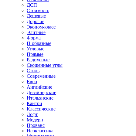
ДСП
Стоимость
Дешевые
Дорогие
Эконом-класс
Элитные
Форма
П-образные
Угловые
Прямые
Радиусные
Скошенные углы
Стиль
Современные
Евро
Английские
Дизайнерские
Итальянские
Кантри
Классические
Лофт
Модерн
Прованс
Неоклассика