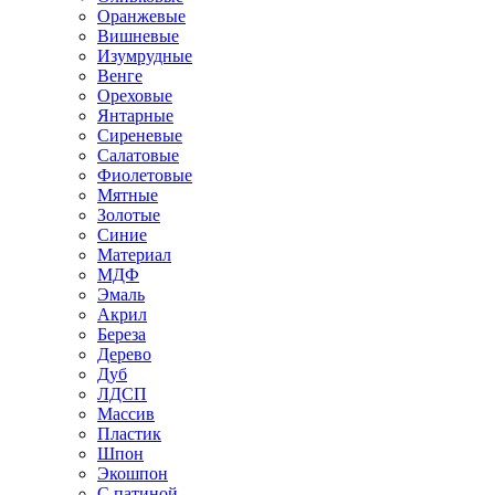
Оранжевые
Вишневые
Изумрудные
Венге
Ореховые
Янтарные
Сиреневые
Салатовые
Фиолетовые
Мятные
Золотые
Синие
Материал
МДФ
Эмаль
Акрил
Береза
Дерево
Дуб
ЛДСП
Массив
Пластик
Шпон
Экошпон
С патиной