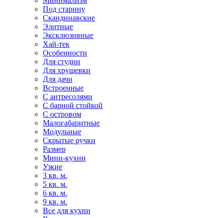
Минимализм
Под старину
Скандинавские
Элитные
Эксклюзивные
Хай-тек
Особенности
Для студии
Для хрущевки
Для дачи
Встроенные
С антресолями
С барной стойкой
С островом
Малогабаритные
Модульные
Скрытые ручки
Размер
Мини-кухни
Узкие
3 кв. м.
5 кв. м.
6 кв. м.
9 кв. м.
Все для кухни