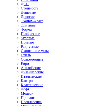
ДСП
Стоимость
Дешевые
Дорогие
Эконом-класс
Элитные
Форма
П-образные
Угловые
Прямые
Радиусные
Скошенные углы
Стиль
Современные
Евро
Английские
Дизайнерские
Итальянские
Кантри
Классические
Лофт
Модерн
Прованс
Неоклассика