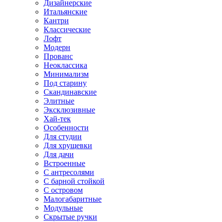
Дизайнерские
Итальянские
Кантри
Классические
Лофт
Модерн
Прованс
Неоклассика
Минимализм
Под старину
Скандинавские
Элитные
Эксклюзивные
Хай-тек
Особенности
Для студии
Для хрущевки
Для дачи
Встроенные
С антресолями
С барной стойкой
С островом
Малогабаритные
Модульные
Скрытые ручки