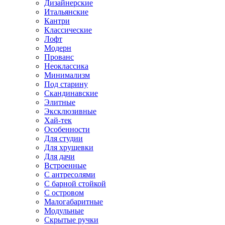
Дизайнерские
Итальянские
Кантри
Классические
Лофт
Модерн
Прованс
Неоклассика
Минимализм
Под старину
Скандинавские
Элитные
Эксклюзивные
Хай-тек
Особенности
Для студии
Для хрущевки
Для дачи
Встроенные
С антресолями
С барной стойкой
С островом
Малогабаритные
Модульные
Скрытые ручки