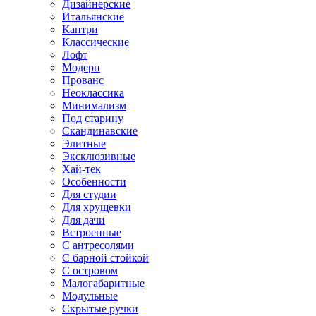
Дизайнерские
Итальянские
Кантри
Классические
Лофт
Модерн
Прованс
Неоклассика
Минимализм
Под старину
Скандинавские
Элитные
Эксклюзивные
Хай-тек
Особенности
Для студии
Для хрущевки
Для дачи
Встроенные
С антресолями
С барной стойкой
С островом
Малогабаритные
Модульные
Скрытые ручки