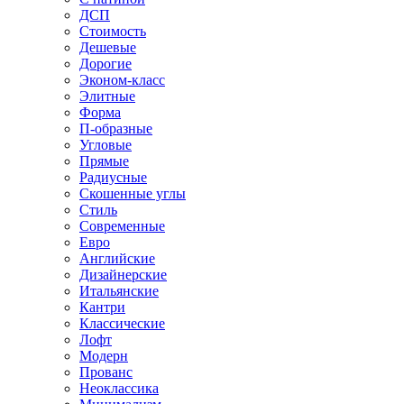
ДСП
Стоимость
Дешевые
Дорогие
Эконом-класс
Элитные
Форма
П-образные
Угловые
Прямые
Радиусные
Скошенные углы
Стиль
Современные
Евро
Английские
Дизайнерские
Итальянские
Кантри
Классические
Лофт
Модерн
Прованс
Неоклассика