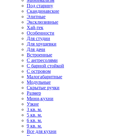
Минимализм
Под старину
Скандинавские
Элитные
Эксклюзивные
Хай-тек
Особенности
Для студии
Для хрущевки
Для дачи
Встроенные
С антресолями
С барной стойкой
С островом
Малогабаритные
Модульные
Скрытые ручки
Размер
Мини-кухни
Узкие
3 кв. м.
5 кв. м.
6 кв. м.
9 кв. м.
Все для кухни