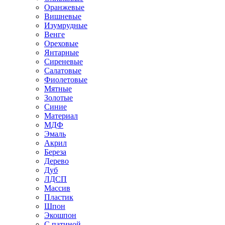
Оранжевые
Вишневые
Изумрудные
Венге
Ореховые
Янтарные
Сиреневые
Салатовые
Фиолетовые
Мятные
Золотые
Синие
Материал
МДФ
Эмаль
Акрил
Береза
Дерево
Дуб
ЛДСП
Массив
Пластик
Шпон
Экошпон
С патиной