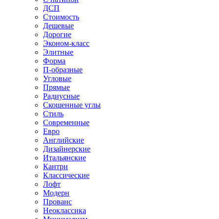
ДСП
Стоимость
Дешевые
Дорогие
Эконом-класс
Элитные
Форма
П-образные
Угловые
Прямые
Радиусные
Скошенные углы
Стиль
Современные
Евро
Английские
Дизайнерские
Итальянские
Кантри
Классические
Лофт
Модерн
Прованс
Неоклассика