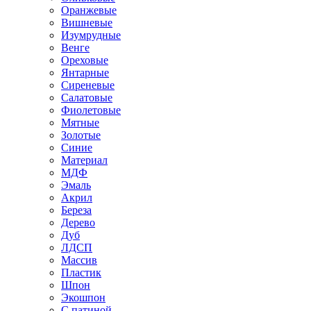
Оранжевые
Вишневые
Изумрудные
Венге
Ореховые
Янтарные
Сиреневые
Салатовые
Фиолетовые
Мятные
Золотые
Синие
Материал
МДФ
Эмаль
Акрил
Береза
Дерево
Дуб
ЛДСП
Массив
Пластик
Шпон
Экошпон
С патиной