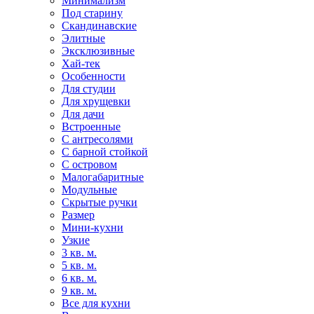
Минимализм
Под старину
Скандинавские
Элитные
Эксклюзивные
Хай-тек
Особенности
Для студии
Для хрущевки
Для дачи
Встроенные
С антресолями
С барной стойкой
С островом
Малогабаритные
Модульные
Скрытые ручки
Размер
Мини-кухни
Узкие
3 кв. м.
5 кв. м.
6 кв. м.
9 кв. м.
Все для кухни