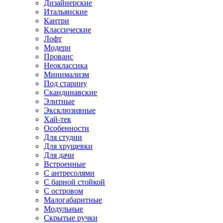
Дизайнерские
Итальянские
Кантри
Классические
Лофт
Модерн
Прованс
Неоклассика
Минимализм
Под старину
Скандинавские
Элитные
Эксклюзивные
Хай-тек
Особенности
Для студии
Для хрущевки
Для дачи
Встроенные
С антресолями
С барной стойкой
С островом
Малогабаритные
Модульные
Скрытые ручки