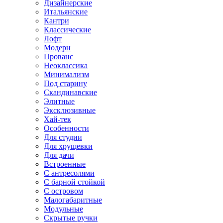
Дизайнерские
Итальянские
Кантри
Классические
Лофт
Модерн
Прованс
Неоклассика
Минимализм
Под старину
Скандинавские
Элитные
Эксклюзивные
Хай-тек
Особенности
Для студии
Для хрущевки
Для дачи
Встроенные
С антресолями
С барной стойкой
С островом
Малогабаритные
Модульные
Скрытые ручки