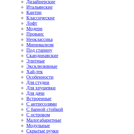
Дизайнерские
Итальянские
Кантри
Классические
Лофт
Модерн
Прованс
Неоклассика
Минимализм
Под старину
Скандинавские
Элитные
Эксклюзивные
Хай-тек
Особенности
Для студии
Для хрущевки
Для дачи
Встроенные
С антресолями
С барной стойкой
С островом
Малогабаритные
Модульные
Скрытые ручки