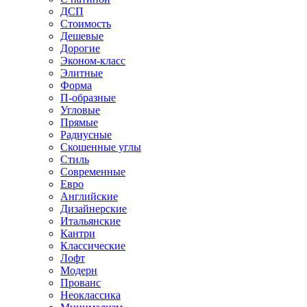
ДСП
Стоимость
Дешевые
Дорогие
Эконом-класс
Элитные
Форма
П-образные
Угловые
Прямые
Радиусные
Скошенные углы
Стиль
Современные
Евро
Английские
Дизайнерские
Итальянские
Кантри
Классические
Лофт
Модерн
Прованс
Неоклассика