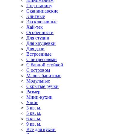
Минимализм
Под старину
Скандинавские
Элитные
Эксклюзивные
Хай-тек
Особенности
Для студии
Для хрущевки
Для дачи
Встроенные
С антресолями
С барной стойкой
С островом
Малогабаритные
Модульные
Скрытые ручки
Размер
Мини-кухни
Узкие
3 кв. м.
5 кв. м.
6 кв. м.
9 кв. м.
Все для кухни