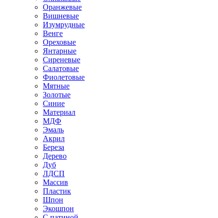
Оранжевые
Вишневые
Изумрудные
Венге
Ореховые
Янтарные
Сиреневые
Салатовые
Фиолетовые
Мятные
Золотые
Синие
Материал
МДФ
Эмаль
Акрил
Береза
Дерево
Дуб
ЛДСП
Массив
Пластик
Шпон
Экошпон
С патиной