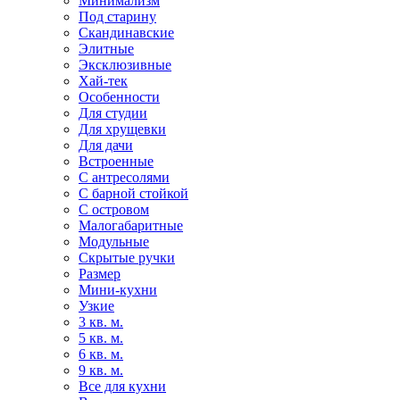
Минимализм
Под старину
Скандинавские
Элитные
Эксклюзивные
Хай-тек
Особенности
Для студии
Для хрущевки
Для дачи
Встроенные
С антресолями
С барной стойкой
С островом
Малогабаритные
Модульные
Скрытые ручки
Размер
Мини-кухни
Узкие
3 кв. м.
5 кв. м.
6 кв. м.
9 кв. м.
Все для кухни