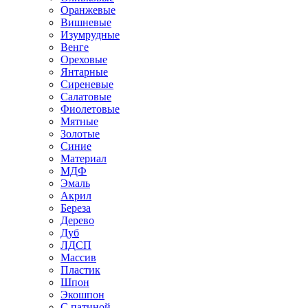
Оранжевые
Вишневые
Изумрудные
Венге
Ореховые
Янтарные
Сиреневые
Салатовые
Фиолетовые
Мятные
Золотые
Синие
Материал
МДФ
Эмаль
Акрил
Береза
Дерево
Дуб
ЛДСП
Массив
Пластик
Шпон
Экошпон
С патиной