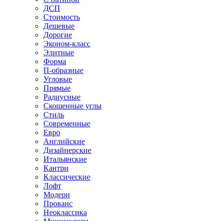
ДСП
Стоимость
Дешевые
Дорогие
Эконом-класс
Элитные
Форма
П-образные
Угловые
Прямые
Радиусные
Скошенные углы
Стиль
Современные
Евро
Английские
Дизайнерские
Итальянские
Кантри
Классические
Лофт
Модерн
Прованс
Неоклассика