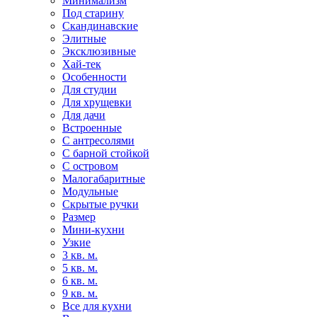
Минимализм
Под старину
Скандинавские
Элитные
Эксклюзивные
Хай-тек
Особенности
Для студии
Для хрущевки
Для дачи
Встроенные
С антресолями
С барной стойкой
С островом
Малогабаритные
Модульные
Скрытые ручки
Размер
Мини-кухни
Узкие
3 кв. м.
5 кв. м.
6 кв. м.
9 кв. м.
Все для кухни