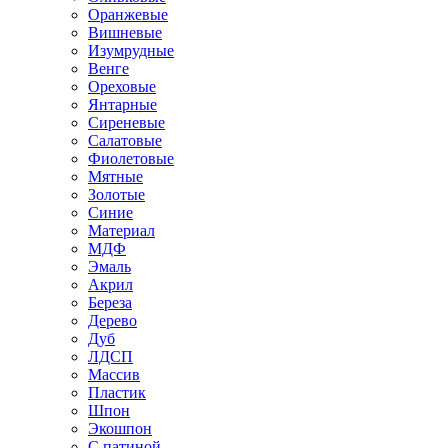
Оранжевые
Вишневые
Изумрудные
Венге
Ореховые
Янтарные
Сиреневые
Салатовые
Фиолетовые
Мятные
Золотые
Синие
Материал
МДФ
Эмаль
Акрил
Береза
Дерево
Дуб
ЛДСП
Массив
Пластик
Шпон
Экошпон
С патиной