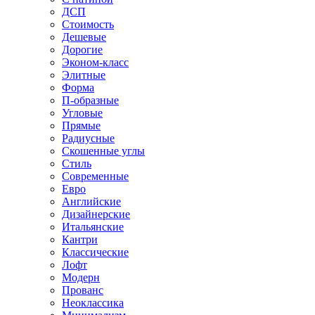
ДСП
Стоимость
Дешевые
Дорогие
Эконом-класс
Элитные
Форма
П-образные
Угловые
Прямые
Радиусные
Скошенные углы
Стиль
Современные
Евро
Английские
Дизайнерские
Итальянские
Кантри
Классические
Лофт
Модерн
Прованс
Неоклассика