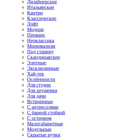
Дизайнерские
Итальянские
Кантри
Классические
Лофт
Модерн
Прованс
Неоклассика
Минимализм
Под старину
Скандинавские
Элитные
Эксклюзивные
Хай-тек
Особенности
Для студии
Для хрущевки
Для дачи
Встроенные
С антресолями
С барной стойкой
С островом
Малогабаритные
Модульные
Скрытые ручки