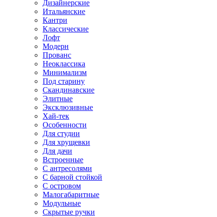
Дизайнерские
Итальянские
Кантри
Классические
Лофт
Модерн
Прованс
Неоклассика
Минимализм
Под старину
Скандинавские
Элитные
Эксклюзивные
Хай-тек
Особенности
Для студии
Для хрущевки
Для дачи
Встроенные
С антресолями
С барной стойкой
С островом
Малогабаритные
Модульные
Скрытые ручки