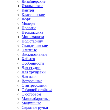
Дизайнерские
Итальянские
Кантри
Классические
Лофт
Модерн
Прованс
Неоклассика
Минимализм
Под старину
Скандинавские
Элитные
Эксклюзивные
Хай-тек
Особенности
Для студии
Для хрущевки
Для дачи
Встроенные
С антресолями
С барной стойкой
С островом
Малогабаритные
Модульные
Скрытые ручки