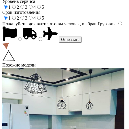
Уровень сервиса
1
2
3
4
5
Срок изготовления
1
2
3
4
5
Пожалуйста, докажите, что вы человек, выбрав
Грузовик
.
Похожие модели