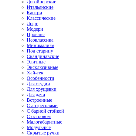
Дизайнерские
Итальянские
Кантри
Классические
Лофт
Модерн
Прованс
Неоклассика
Минимализм
Под старину
Скандинавские
Элитные
Эксклюзивные
Хай-тек
Особенности
Для студии
Для хрущевки
Для дачи
Встроенные
С антресолями
С барной стойкой
С островом
Малогабаритные
Модульные
Скрытые ручки