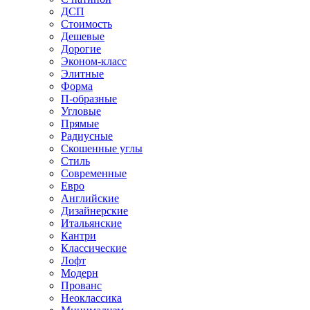
ДСП
Стоимость
Дешевые
Дорогие
Эконом-класс
Элитные
Форма
П-образные
Угловые
Прямые
Радиусные
Скошенные углы
Стиль
Современные
Евро
Английские
Дизайнерские
Итальянские
Кантри
Классические
Лофт
Модерн
Прованс
Неоклассика