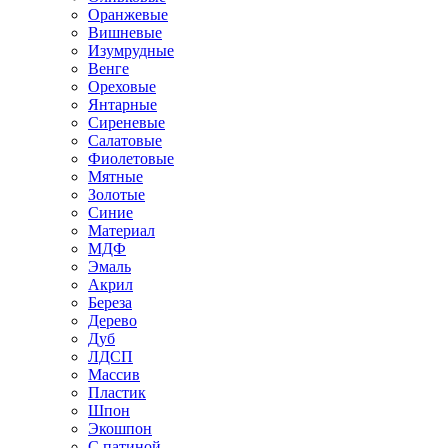
Оранжевые
Вишневые
Изумрудные
Венге
Ореховые
Янтарные
Сиреневые
Салатовые
Фиолетовые
Мятные
Золотые
Синие
Материал
МДФ
Эмаль
Акрил
Береза
Дерево
Дуб
ЛДСП
Массив
Пластик
Шпон
Экошпон
С патиной