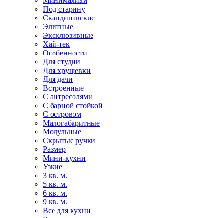
Минимализм
Под старину
Скандинавские
Элитные
Эксклюзивные
Хай-тек
Особенности
Для студии
Для хрущевки
Для дачи
Встроенные
С антресолями
С барной стойкой
С островом
Малогабаритные
Модульные
Скрытые ручки
Размер
Мини-кухни
Узкие
3 кв. м.
5 кв. м.
6 кв. м.
9 кв. м.
Все для кухни