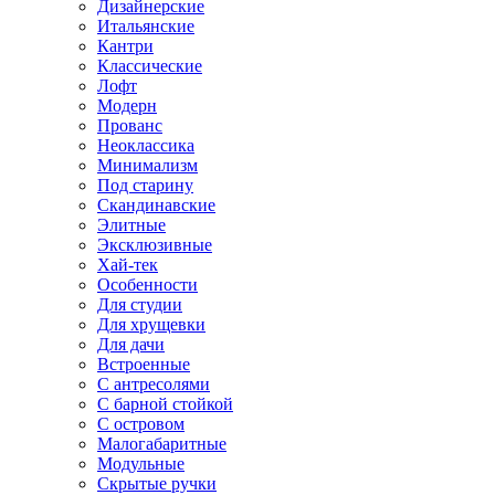
Дизайнерские
Итальянские
Кантри
Классические
Лофт
Модерн
Прованс
Неоклассика
Минимализм
Под старину
Скандинавские
Элитные
Эксклюзивные
Хай-тек
Особенности
Для студии
Для хрущевки
Для дачи
Встроенные
С антресолями
С барной стойкой
С островом
Малогабаритные
Модульные
Скрытые ручки