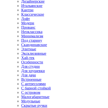
Дизайнерские
Итальянские
Кантри
Классические
Лофт
Модерн
Прованс
Неоклассика
Минимализм
Под старину
Скандинавские
Элитные
Эксклюзивные
Хай-тек
Особенности
Для студии
Для хрущевки
Для дачи
Встроенные
С антресолями
С барной стойкой
С островом
Малогабаритные
Модульные
Скрытые ручки