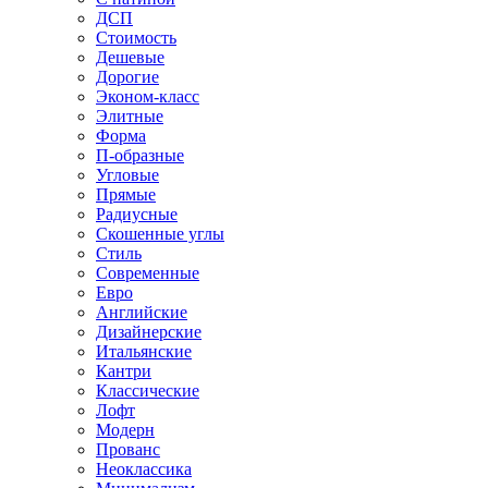
ДСП
Стоимость
Дешевые
Дорогие
Эконом-класс
Элитные
Форма
П-образные
Угловые
Прямые
Радиусные
Скошенные углы
Стиль
Современные
Евро
Английские
Дизайнерские
Итальянские
Кантри
Классические
Лофт
Модерн
Прованс
Неоклассика