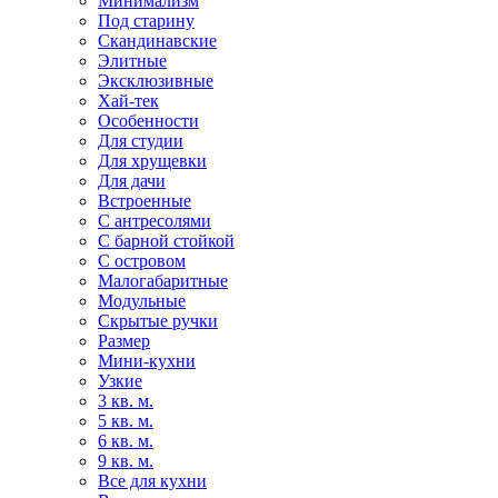
Минимализм
Под старину
Скандинавские
Элитные
Эксклюзивные
Хай-тек
Особенности
Для студии
Для хрущевки
Для дачи
Встроенные
С антресолями
С барной стойкой
С островом
Малогабаритные
Модульные
Скрытые ручки
Размер
Мини-кухни
Узкие
3 кв. м.
5 кв. м.
6 кв. м.
9 кв. м.
Все для кухни