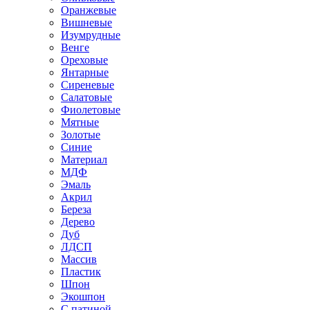
Оранжевые
Вишневые
Изумрудные
Венге
Ореховые
Янтарные
Сиреневые
Салатовые
Фиолетовые
Мятные
Золотые
Синие
Материал
МДФ
Эмаль
Акрил
Береза
Дерево
Дуб
ЛДСП
Массив
Пластик
Шпон
Экошпон
С патиной