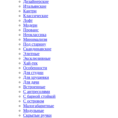
Дизайнерские
Итальянские
Кантри
Классические
Лофт
Модерн
Прованс
Неоклассика
Минимализм
Под старину
Скандинавские
Элитные
Эксклюзивные
Хай-тек
Особенности
Для студии
Для хрущевки
Для дачи
Встроенные
С антресолями
С барной стойкой
С островом
Малогабаритные
Модульные
Скрытые ручки