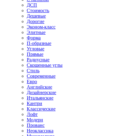
ДСП
Стоимость
Дешевые
Дорогие
Эконом-класс
Элитные
Форма
П-образные
Угловые
Прямые
Радиусные
Скошенные углы
Стиль
Современные
Евро
Английские
Дизайнерские
Итальянские
Кантри
Классические
Лофт
Модерн
Прованс
Неоклассика