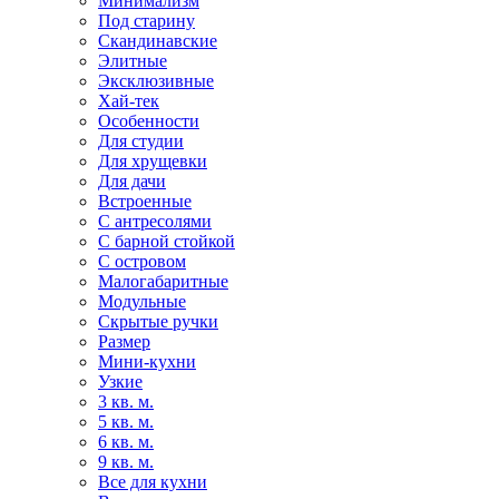
Минимализм
Под старину
Скандинавские
Элитные
Эксклюзивные
Хай-тек
Особенности
Для студии
Для хрущевки
Для дачи
Встроенные
С антресолями
С барной стойкой
С островом
Малогабаритные
Модульные
Скрытые ручки
Размер
Мини-кухни
Узкие
3 кв. м.
5 кв. м.
6 кв. м.
9 кв. м.
Все для кухни