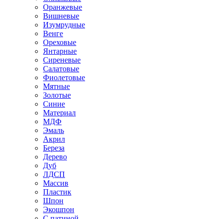
Оранжевые
Вишневые
Изумрудные
Венге
Ореховые
Янтарные
Сиреневые
Салатовые
Фиолетовые
Мятные
Золотые
Синие
Материал
МДФ
Эмаль
Акрил
Береза
Дерево
Дуб
ЛДСП
Массив
Пластик
Шпон
Экошпон
С патиной