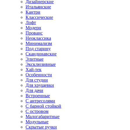
Дизайнерские
Итальянские
Кантри
Классические
Лофт
Модерн
Прованс
Неоклассика
Минимализм
Под старину
Скандинавские
Элитные
Эксклюзивные
Хай-тек
Особенности
Для студии
Для хрущевки
Для дачи
Встроенные
С антресолями
С барной стойкой
С островом
Малогабаритные
Модульные
Скрытые ручки