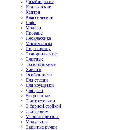
Дизайнерские
Итальянские
Кантри
Классические
Лофт
Модерн
Прованс
Неоклассика
Минимализм
Под старину
Скандинавские
Элитные
Эксклюзивные
Хай-тек
Особенности
Для студии
Для хрущевки
Для дачи
Встроенные
С антресолями
С барной стойкой
С островом
Малогабаритные
Модульные
Скрытые ручки