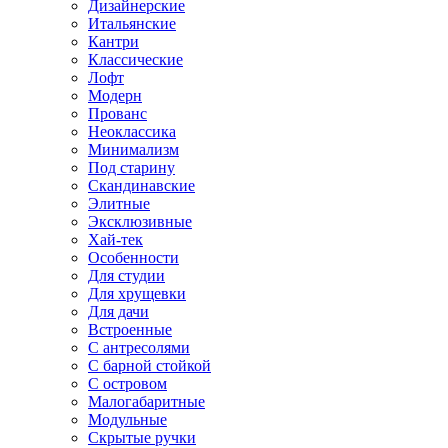
Дизайнерские
Итальянские
Кантри
Классические
Лофт
Модерн
Прованс
Неоклассика
Минимализм
Под старину
Скандинавские
Элитные
Эксклюзивные
Хай-тек
Особенности
Для студии
Для хрущевки
Для дачи
Встроенные
С антресолями
С барной стойкой
С островом
Малогабаритные
Модульные
Скрытые ручки