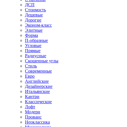
ДСП
Стоимость
Дешевые
Дорогие
Эконом-класс
Элитные
Форма
П-образные
Угловые
Прямые
Радиусные
Скошенные углы
Стиль
Современные
Евро
Английские
Дизайнерские
Итальянские
Кантри
Классические
Лофт
Модерн
Прованс
Неоклассика