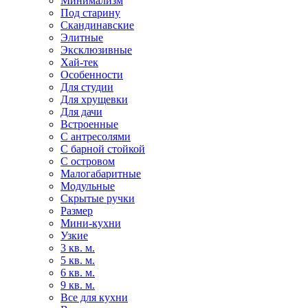
Минимализм
Под старину
Скандинавские
Элитные
Эксклюзивные
Хай-тек
Особенности
Для студии
Для хрущевки
Для дачи
Встроенные
С антресолями
С барной стойкой
С островом
Малогабаритные
Модульные
Скрытые ручки
Размер
Мини-кухни
Узкие
3 кв. м.
5 кв. м.
6 кв. м.
9 кв. м.
Все для кухни