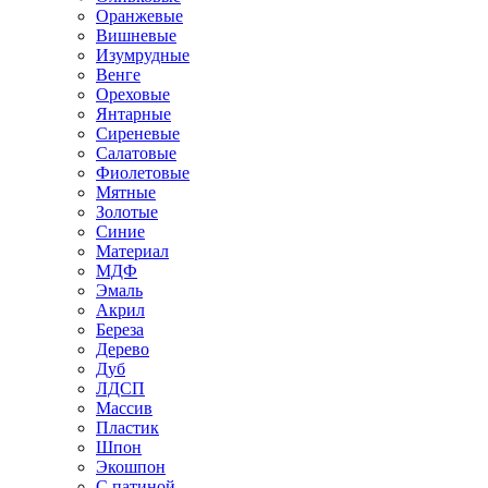
Оранжевые
Вишневые
Изумрудные
Венге
Ореховые
Янтарные
Сиреневые
Салатовые
Фиолетовые
Мятные
Золотые
Синие
Материал
МДФ
Эмаль
Акрил
Береза
Дерево
Дуб
ЛДСП
Массив
Пластик
Шпон
Экошпон
С патиной