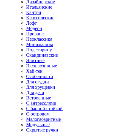
Дизайнерские
Итальянские
Кантри
Классические
Лофт
Модерн
Прованс
Неоклассика
Минимализм
Под старину
Скандинавские
Элитные
Эксклюзивные
Хай-тек
Особенности
Для студии
Для хрущевки
Для дачи
Встроенные
С антресолями
С барной стойкой
С островом
Малогабаритные
Модульные
Скрытые ручки