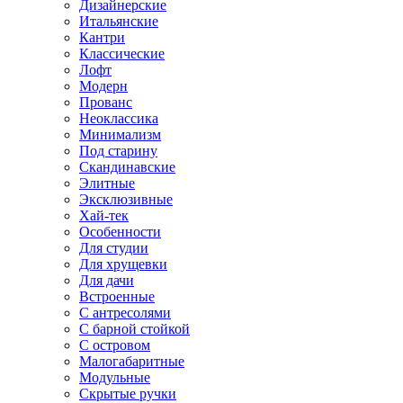
Дизайнерские
Итальянские
Кантри
Классические
Лофт
Модерн
Прованс
Неоклассика
Минимализм
Под старину
Скандинавские
Элитные
Эксклюзивные
Хай-тек
Особенности
Для студии
Для хрущевки
Для дачи
Встроенные
С антресолями
С барной стойкой
С островом
Малогабаритные
Модульные
Скрытые ручки