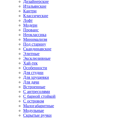
Дизайнерские
Итальянские
Кантри
Классические
Лофт
Модерн
Прованс
Неоклассика
Минимализм
Под старину
Скандинавские
Элитные
Эксклюзивные
Хай-тек
Особенности
Для студии
Для хрущевки
Для дачи
Встроенные
С антресолями
С барной стойкой
С островом
Малогабаритные
Модульные
Скрытые ручки