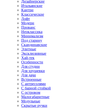
Дизайнерские
Итальянские
Кантри
Классические
Лофт
Модерн
Прованс
Неоклассика
Минимализм
Под старину
Скандинавские
Элитные
Эксклюзивные
Хай-тек
Особенности
Для студии
Для хрущевки
Для дачи
Встроенные
С антресолями
С барной стойкой
С островом
Малогабаритные
Модульные
Скрытые ручки