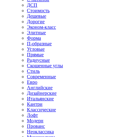
ДСП
Стоимость
Дешевые
Дорогие
Эконом-класс
Элитные
Форма
П-образные
Угловые
Прямые
Радиусные
Скошенные углы
Стиль
Современные
Евро
Английские
Дизайнерские
Итальянские
Кантри
Классические
Лофт
Модерн
Прованс
Неоклассика