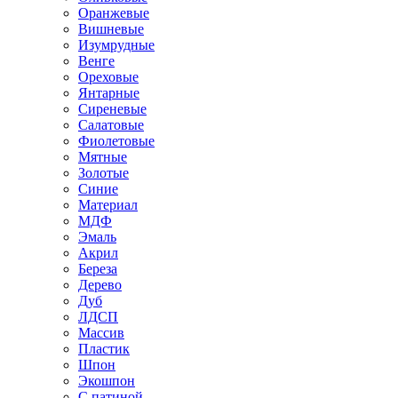
Оранжевые
Вишневые
Изумрудные
Венге
Ореховые
Янтарные
Сиреневые
Салатовые
Фиолетовые
Мятные
Золотые
Синие
Материал
МДФ
Эмаль
Акрил
Береза
Дерево
Дуб
ЛДСП
Массив
Пластик
Шпон
Экошпон
С патиной