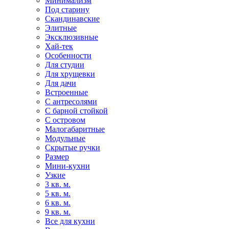
Минимализм
Под старину
Скандинавские
Элитные
Эксклюзивные
Хай-тек
Особенности
Для студии
Для хрущевки
Для дачи
Встроенные
С антресолями
С барной стойкой
С островом
Малогабаритные
Модульные
Скрытые ручки
Размер
Мини-кухни
Узкие
3 кв. м.
5 кв. м.
6 кв. м.
9 кв. м.
Все для кухни