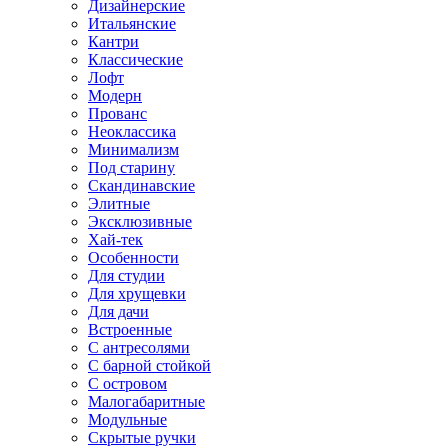
Дизайнерские
Итальянские
Кантри
Классические
Лофт
Модерн
Прованс
Неоклассика
Минимализм
Под старину
Скандинавские
Элитные
Эксклюзивные
Хай-тек
Особенности
Для студии
Для хрущевки
Для дачи
Встроенные
С антресолями
С барной стойкой
С островом
Малогабаритные
Модульные
Скрытые ручки