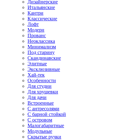
Дизайнерские
Итальянские
Кантри
Классические
Лофт
Модерн
Прованс
Неоклассика
Минимализм
Под старину
Скандинавские
Элитные
Эксклюзивные
Хай-тек
Особенности
Для студии
Для хрущевки
Для дачи
Встроенные
С антресолями
С барной стойкой
С островом
Малогабаритные
Модульные
Скрытые ручки