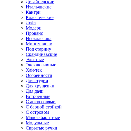
Дизайнерские
Итальянские
Кантри
Классические
Лофт
Модерн
Прованс
Неоклассика
Минимализм
Под старину
Скандинавские
Элитные
Эксклюзивные
Хай-тек
Особенности
Для студии
Для хрущевки
Для дачи
Встроенные
С антресолями
С барной стойкой
С островом
Малогабаритные
Модульные
Скрытые ручки