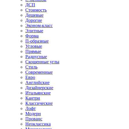
ДСП
Стоимость
Дешевые
Дорогие
Эконом-класс
Элитные
Форма
П-образные
Угловые
Прямые
Радиусные
Скошенные углы
Стиль
Современные
Евро
Английские
Дизайнерские
Итальянские
Кантри
Классические
Лофт
Модерн
Прованс
Неоклассика