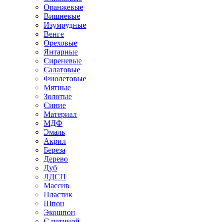
Оранжевые
Вишневые
Изумрудные
Венге
Ореховые
Янтарные
Сиреневые
Салатовые
Фиолетовые
Мятные
Золотые
Синие
Материал
МДФ
Эмаль
Акрил
Береза
Дерево
Дуб
ЛДСП
Массив
Пластик
Шпон
Экошпон
С патиной