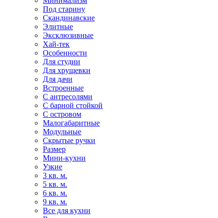
Минимализм
Под старину
Скандинавские
Элитные
Эксклюзивные
Хай-тек
Особенности
Для студии
Для хрущевки
Для дачи
Встроенные
С антресолями
С барной стойкой
С островом
Малогабаритные
Модульные
Скрытые ручки
Размер
Мини-кухни
Узкие
3 кв. м.
5 кв. м.
6 кв. м.
9 кв. м.
Все для кухни