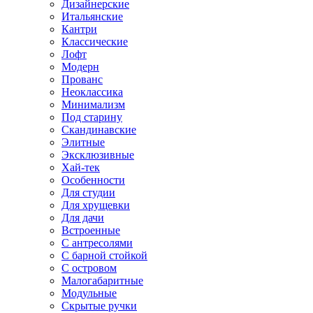
Дизайнерские
Итальянские
Кантри
Классические
Лофт
Модерн
Прованс
Неоклассика
Минимализм
Под старину
Скандинавские
Элитные
Эксклюзивные
Хай-тек
Особенности
Для студии
Для хрущевки
Для дачи
Встроенные
С антресолями
С барной стойкой
С островом
Малогабаритные
Модульные
Скрытые ручки