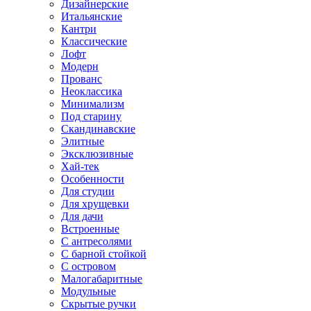
Дизайнерские
Итальянские
Кантри
Классические
Лофт
Модерн
Прованс
Неоклассика
Минимализм
Под старину
Скандинавские
Элитные
Эксклюзивные
Хай-тек
Особенности
Для студии
Для хрущевки
Для дачи
Встроенные
С антресолями
С барной стойкой
С островом
Малогабаритные
Модульные
Скрытые ручки