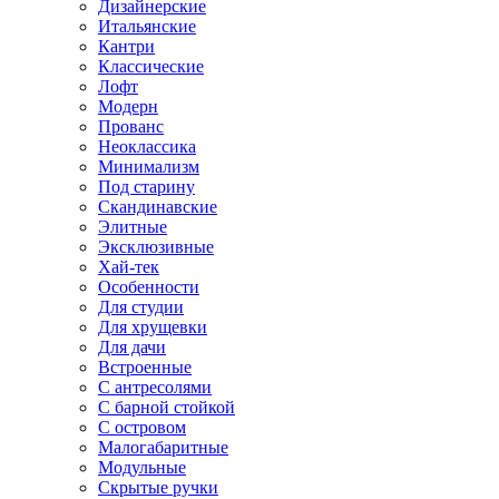
Дизайнерские
Итальянские
Кантри
Классические
Лофт
Модерн
Прованс
Неоклассика
Минимализм
Под старину
Скандинавские
Элитные
Эксклюзивные
Хай-тек
Особенности
Для студии
Для хрущевки
Для дачи
Встроенные
С антресолями
С барной стойкой
С островом
Малогабаритные
Модульные
Скрытые ручки