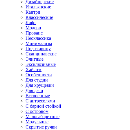
Дизайнерские
Итальянские
Кантри
Классические
Лофт
Модерн
Прованс
Неоклассика
Минимализм
Под старину
Скандинавские
Элитные
Эксклюзивные
Хай-тек
Особенности
Для студии
Для хрущевки
Для дачи
Встроенные
С антресолями
С барной стойкой
С островом
Малогабаритные
Модульные
Скрытые ручки