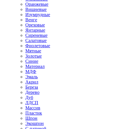
Оранжевые
Вишневые
Изумрудные
Венге
Ореховые
Янтарные
Сиреневые
Салатовые
Фиолетовые
Мятные
Золотые
Синие
Материал
МДФ
Эмаль
Акрил
Береза
Дерево
Дуб
ЛДСП
Массив
Пластик
Шпон
Экошпон
С патиной