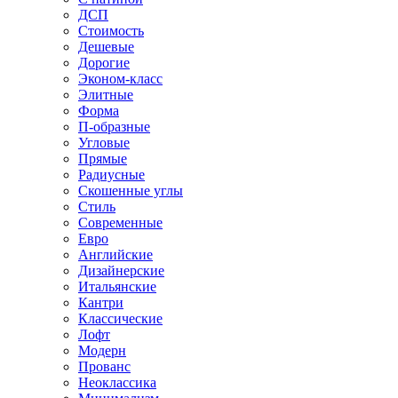
ДСП
Стоимость
Дешевые
Дорогие
Эконом-класс
Элитные
Форма
П-образные
Угловые
Прямые
Радиусные
Скошенные углы
Стиль
Современные
Евро
Английские
Дизайнерские
Итальянские
Кантри
Классические
Лофт
Модерн
Прованс
Неоклассика