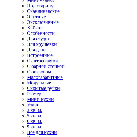
Минимализм
Под старину
Скандинавские
Элитные
Эксклюзивные
Хай-тек
Особенности
Для студии
Для хрущевки
Для дачи
Встроенные
С антресолями
С барной стойкой
С островом
Малогабаритные
Модульные
Скрытые ручки
Размер
Мини-кухни
Узкие
3 кв. м.
5 кв. м.
6 кв. м.
9 кв. м.
Все для кухни