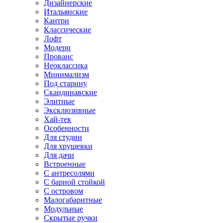
Дизайнерские
Итальянские
Кантри
Классические
Лофт
Модерн
Прованс
Неоклассика
Минимализм
Под старину
Скандинавские
Элитные
Эксклюзивные
Хай-тек
Особенности
Для студии
Для хрущевки
Для дачи
Встроенные
С антресолями
С барной стойкой
С островом
Малогабаритные
Модульные
Скрытые ручки