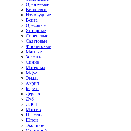
Оранжевые
Вишневые
Изумрудные
Венге
Ореховые
Янтарные
Сиреневые
Салатовые
Фиолетовые
Мятные
Золотые
Синие
Материал
МДФ
Эмаль
Акрил
Береза
Дерево
Дуб
ЛДСП
Массив
Пластик
Шпон
Экошпон
С патиной