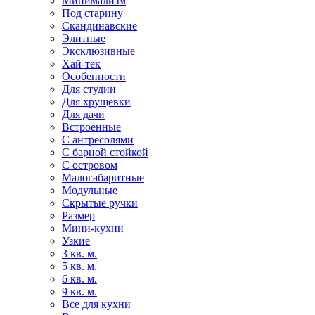
Минимализм
Под старину
Скандинавские
Элитные
Эксклюзивные
Хай-тек
Особенности
Для студии
Для хрущевки
Для дачи
Встроенные
С антресолями
С барной стойкой
С островом
Малогабаритные
Модульные
Скрытые ручки
Размер
Мини-кухни
Узкие
3 кв. м.
5 кв. м.
6 кв. м.
9 кв. м.
Все для кухни