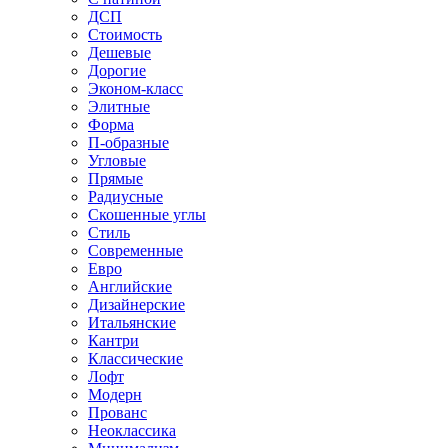
ДСП
Стоимость
Дешевые
Дорогие
Эконом-класс
Элитные
Форма
П-образные
Угловые
Прямые
Радиусные
Скошенные углы
Стиль
Современные
Евро
Английские
Дизайнерские
Итальянские
Кантри
Классические
Лофт
Модерн
Прованс
Неоклассика