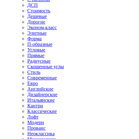
ДСП
Стоимость
Дешевые
Дорогие
Эконом-класс
Элитные
Форма
П-образные
Угловые
Прямые
Радиусные
Скошенные углы
Стиль
Современные
Евро
Английские
Дизайнерские
Итальянские
Кантри
Классические
Лофт
Модерн
Прованс
Неоклассика