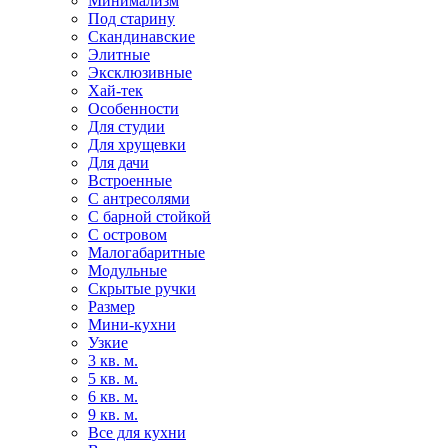
Минимализм
Под старину
Скандинавские
Элитные
Эксклюзивные
Хай-тек
Особенности
Для студии
Для хрущевки
Для дачи
Встроенные
С антресолями
С барной стойкой
С островом
Малогабаритные
Модульные
Скрытые ручки
Размер
Мини-кухни
Узкие
3 кв. м.
5 кв. м.
6 кв. м.
9 кв. м.
Все для кухни