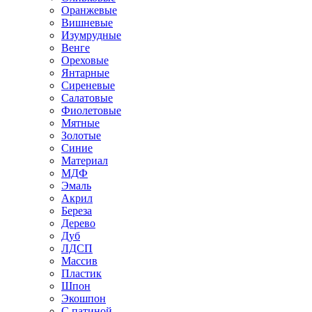
Оранжевые
Вишневые
Изумрудные
Венге
Ореховые
Янтарные
Сиреневые
Салатовые
Фиолетовые
Мятные
Золотые
Синие
Материал
МДФ
Эмаль
Акрил
Береза
Дерево
Дуб
ЛДСП
Массив
Пластик
Шпон
Экошпон
С патиной